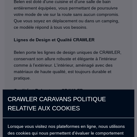
Belen est doté d'une cuisine et d'une salle de bain
entièrement équipées, vous permettant de poursuivre
votre mode de vie sur la route sans aucun compromis.
Que vous soyez en déplacement ou dans un camping,
ce modèle répond à tous vos besoins.
Lignes de Design et Qualité CRAWLER
Belen porte les lignes de design uniques de CRAWLER,
conservant son allure robuste et élégante à l'intérieur
comme à l'extérieur. L'intérieur, aménagé avec des
matériaux de haute qualité, est toujours durable et
pratique.
Qualité et Robustesse CRAWLER
CRAWLER CARAVANS POLITIQUE
Comme pour tous nos produits, nous avons mis l'accent
RELATIVE AUX COOKIES
sur la qualité et la robustesse avec Belen. Ce camping-
car vous accompagnera pendant de nombreuses
années, offrant une performance fiable même dans des
Lorsque vous visitez nos plateformes en ligne, nous utilisons
conditions difficiles.
des cookies qui nous permettent d'évaluer le comportement