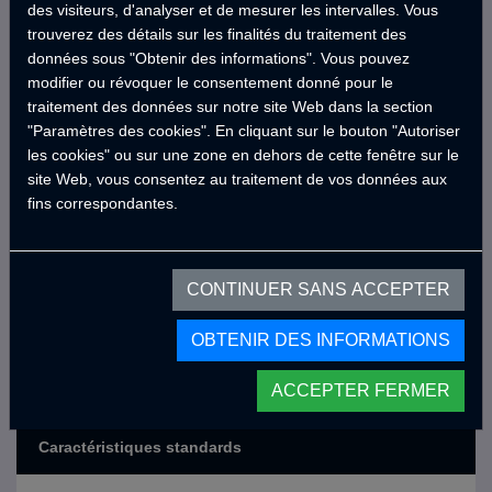
des visiteurs, d'analyser et de mesurer les intervalles. Vous
Êtes-vous prêt pour une aventure avec Belen ?
trouverez des détails sur les finalités du traitement des
Découvrez de nouveaux lieux avec la qualité et la
données sous "Obtenir des informations". Vous pouvez
garantie de CRAWLER, et créez des souvenirs
modifier ou révoquer le consentement donné pour le
inoubliables avec vos proches. Faites connaissance
traitement des données sur notre site Web dans la section
avec Belen, le nouveau membre de la série
"Paramètres des cookies". En cliquant sur le bouton "Autoriser
MotoCRAWLER, et apportez le confort CRAWLER à
votre prochain voyage !
les cookies" ou sur une zone en dehors de cette fenêtre sur le
site Web, vous consentez au traitement de vos données aux
fins correspondantes.
CONTINUER SANS ACCEPTER
OBTENIR DES INFORMATIONS
ACCEPTER FERMER
Caractéristiques standards