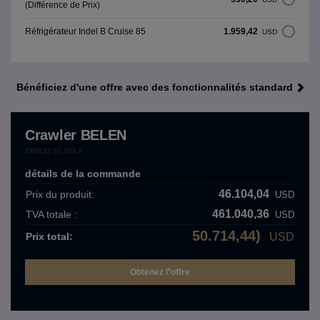
(Différence de Prix)
1.959,42
Réfrigérateur Indel B Cruise 85
USD
Bénéficiez d'une offre avec des fonctionnalités standard
Crawler BELEN
CRW.12.02.000.A
détails de la commande
46.104,04
Prix ​​du produit:
USD
461.040,36
TVA totale :
USD
50.714,44)
Prix ​​total:
USD