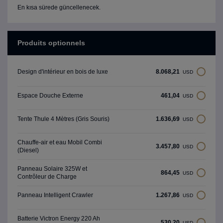
En kısa sürede güncellenecek.
Produits optionnels
8.068,21
Design d'intérieur en bois de luxe
USD
461,04
Espace Douche Externe
USD
1.636,69
Tente Thule 4 Mètres (Gris Souris)
USD
Chauffe-air et eau Mobil Combi
3.457,80
USD
(Diesel)
Panneau Solaire 325W et
864,45
USD
Contrôleur de Charge
1.267,86
Panneau Intelligent Crawler
USD
Batterie Victron Energy 220 Ah
530,20
USD