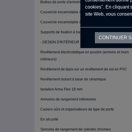
Butées de porte d'armoire chromes
cookies". En cliquant 
Couvercle escamotable à ouverture latérale
site Web, vous consen
Couvercle escamotable à ouverture arrière
Supports de fixation à hauteur réglable (4 pièces)
CONTINUER 
- DESIGN D'INTÉRIEUR -
Revêtement électrostatique en poudre (armoire et murs
intérieurs)
Revêtement de tapis sur un revêtement de sol en PVC
Revêtement isolant à base de céramique
Isolation Arma Flex 18 mm
Armoires de rangement intérieures
Casiers sûrs et organisateurs de type de porte
En sécurité
Serrures de rangement de cylindre chromes