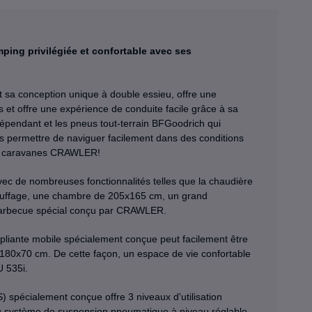
ping privilégiée et confortable avec ses
 sa conception unique à double essieu, offre une
es et offre une expérience de conduite facile grâce à sa
épendant et les pneus tout-terrain BFGoodrich qui
s permettre de naviguer facilement dans des conditions
 les caravanes CRAWLER!
vec de nombreuses fonctionnalités telles que la chaudière
auffage, une chambre de 205x165 cm, un grand
un barbecue spécial conçu par CRAWLER.
pliante mobile spécialement conçue peut facilement être
 180x70 cm. De cette façon, un espace de vie confortable
U 535i.
pécialement conçue offre 3 niveaux d'utilisation
 du système de suspension pneumatique à niveau réglable