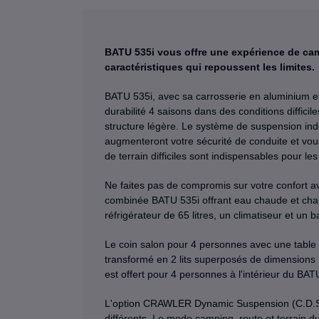
BATU 535i vous offre une expérience de cam
caractéristiques qui repoussent les limites.
BATU 535i, avec sa carrosserie en aluminium et
durabilité 4 saisons dans des conditions difficil
structure légère. Le système de suspension ind
augmenteront votre sécurité de conduite et vou
de terrain difficiles sont indispensables pour
Ne faites pas de compromis sur votre confort a
combinée BATU 535i offrant eau chaude et ch
réfrigérateur de 65 litres, un climatiseur et 
Le coin salon pour 4 personnes avec une table 
transformé en 2 lits superposés de dimensions
est offert pour 4 personnes à l'intérieur du BAT
L'option CRAWLER Dynamic Suspension (C.D.S) s
différents. Le mode camping, route et terrain