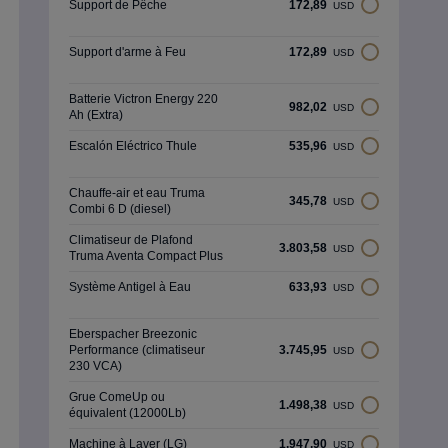
Support de Pêche
172,89
USD
Support d'arme à Feu
172,89
USD
Batterie Victron Energy 220
982,02
USD
Ah (Extra)
Escalón Eléctrico Thule
535,96
USD
Chauffe-air et eau Truma
345,78
USD
Combi 6 D (diesel)
Climatiseur de Plafond
3.803,58
USD
Truma Aventa Compact Plus
Système Antigel à Eau
633,93
USD
Eberspacher Breezonic
Performance (climatiseur
3.745,95
USD
230 VCA)
Grue ComeUp ou
1.498,38
USD
équivalent (12000Lb)
Machine à Laver (LG)
1.947,90
USD