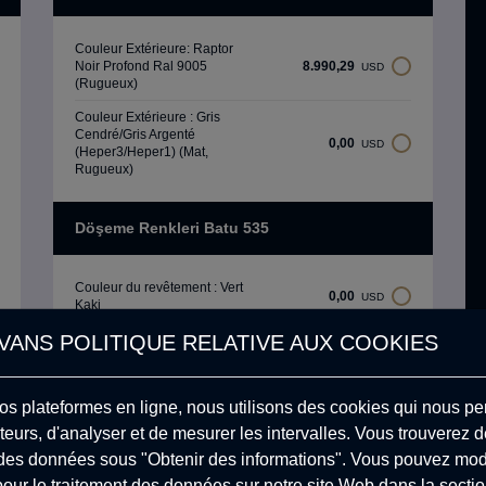
Couleur Extérieure: Raptor
Noir Profond Ral 9005
8.990,29
USD
(Rugueux)
Couleur Extérieure : Gris
Cendré/Gris Argenté
0,00
USD
(Heper3/Heper1) (Mat,
Rugueux)
Döşeme Renkleri Batu 535
Couleur du revêtement : Vert
0,00
USD
Kaki
ANS POLITIQUE RELATIVE AUX COOKIES
Couleur du Revêtement :
0,00
USD
Gris Glace
Couleur de la Sellerie : Noir
0,00
USD
os plateformes en ligne, nous utilisons des cookies qui nous per
de Carbone
eurs, d'analyser et de mesurer les intervalles. Vous trouverez de
Couleur de la Revêtement :
0,00
USD
t des données sous "Obtenir des informations". Vous pouvez modi
Beige Sable
ur le traitement des données sur notre site Web dans la secti