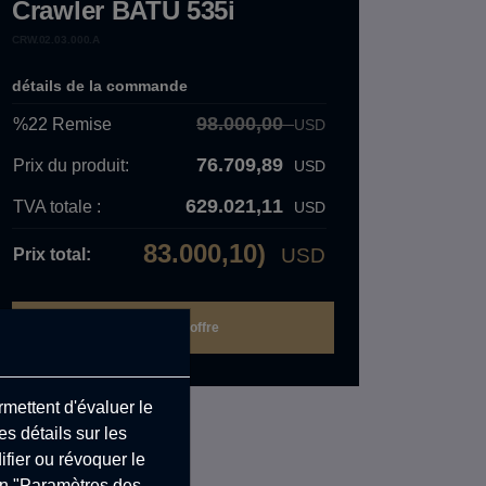
Crawler BATU 535i
CRW.02.03.000.A
détails de la commande
98.000,00
%22
Remise
USD
76.709,89
Prix ​​du produit:
USD
629.021,11
TVA totale :
USD
83.000,10)
USD
Prix ​​total:
mettent d'évaluer le
s détails sur les
fier ou révoquer le
on "Paramètres des