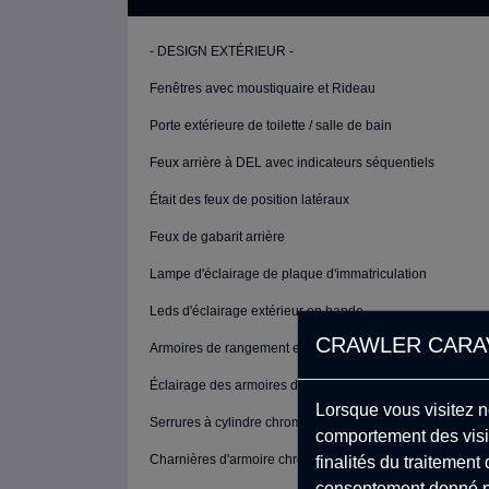
- DESIGN EXTÉRIEUR -
Fenêtres avec moustiquaire et Rideau
Porte extérieure de toilette / salle de bain
Feux arrière à DEL avec indicateurs séquentiels
Était des feux de position latéraux
Feux de gabarit arrière
Lampe d'éclairage de plaque d'immatriculation
Leds d'éclairage extérieur en bande
CRAWLER CARAV
Armoires de rangement extérieures
Éclairage des armoires de rangement extérieures
Lorsque vous visitez n
Serrures à cylindre chromes
comportement des visit
Charnières d'armoire chromes
finalités du traitemen
consentement donné po