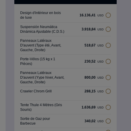
Design d'intérieur en bois
16.136,41
USD
de luxe
Suspensión Neumática
3.918,84
USD
Dinámica Ajustable (C.D.S.)
Panneaux Latéraux
D'auvent (Type été, Avant,
518,67
USD
Gauche, Droite)
Porte-Vélos (15 kg x 1
230,52
USD
Pièces)
Panneaux Latéraux
D'auvent (Yype hiver, Avant,
800,00
USD
Gauche, Droite)
Crawler Chrom Grill
288,15
USD
Tente Thule 4 Mètres (Gris
1.636,69
USD
Souris)
Sortie de Gaz pour
340,02
USD
Barbecue