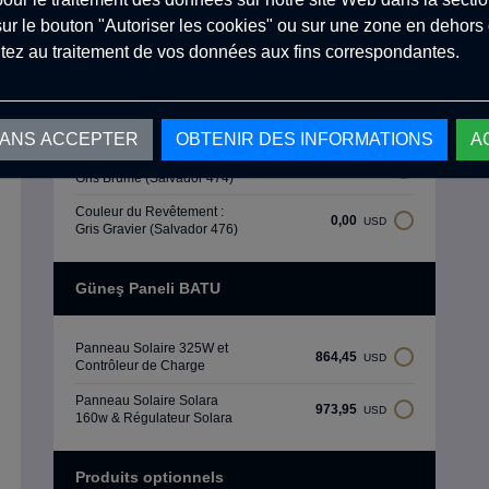
Couleur du Revêtement :
0,00
USD
sur le bouton "Autoriser les cookies" ou sur une zone en dehors d
Vert Menthe (Salvador 465)
tez au traitement de vos données aux fins correspondantes.
Couleur du Revêtement :
0,00
USD
Bleu Océan (Salvador 468)
Couleur du Revêtement :
0,00
USD
Vert Forêt (Salvador 471)
SANS ACCEPTER
OBTENIR DES INFORMATIONS
A
Couleur du Revêtement :
0,00
USD
Gris Brume (Salvador 474)
Couleur du Revêtement :
0,00
USD
Gris Gravier (Salvador 476)
Güneş Paneli BATU
Panneau Solaire 325W et
864,45
USD
Contrôleur de Charge
Panneau Solaire Solara
973,95
USD
160w & Régulateur Solara
Produits optionnels