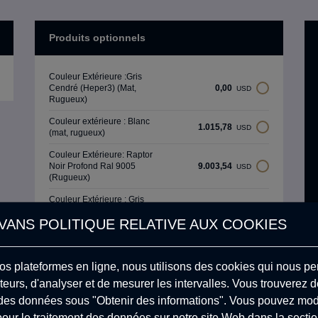
Produits optionnels
Couleur Extérieure :Gris
Cendré (Heper3) (Mat,
0,00
USD
Rugueux)
Couleur extérieure : Blanc
1.015,78
USD
(mat, rugueux)
Couleur Extérieure: Raptor
Noir Profond Ral 9005
9.003,54
USD
(Rugueux)
Couleur Extérieure : Gris
Cendré/Gris Argenté
0,00
USD
ANS POLITIQUE RELATIVE AUX COOKIES
(Heper3/Heper1) (Mat,
Rugueux)
Couleur du revêtement : Vert
0,00
USD
os plateformes en ligne, nous utilisons des cookies qui nous per
Kaki
eurs, d'analyser et de mesurer les intervalles. Vous trouverez de
Couleur du Revêtement :
0,00
USD
t des données sous "Obtenir des informations". Vous pouvez modi
Gris Glace
ur le traitement des données sur notre site Web dans la secti