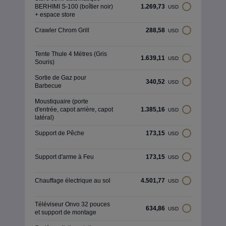
BERHIMI S-100 (boîtier noir)
1.269,73
USD
+ espace store
Crawler Chrom Grill
288,58
USD
Tente Thule 4 Mètres (Gris
1.639,11
USD
Souris)
Sortie de Gaz pour
340,52
USD
Barbecue
Moustiquaire (porte
d'entrée, capot arrière, capot
1.385,16
USD
latéral)
Support de Pêche
173,15
USD
Support d'arme à Feu
173,15
USD
Chauffage électrique au sol
4.501,77
USD
Téléviseur Onvo 32 pouces
634,86
USD
et support de montage