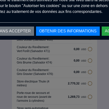
Couleur de la Sellerie : Noir
0,00
USD
sur le bouton "Autoriser les cookies" ou sur une zone en dehors d
de Carbone
tez au traitement de vos données aux fins correspondantes.
Couleur de la Revêtement :
0,00
USD
Beige Sable
Couleur du Revêtement :
0,00
USD
Vert Menthe (Salvador 465)
SANS ACCEPTER
OBTENIR DES INFORMATIONS
A
Couleur du Revêtement :
0,00
USD
Bleu Océan (Salvador 468)
Couleur du Revêtement :
0,00
USD
Vert Forêt (Salvador 471)
Couleur du Revêtement :
0,00
USD
Gris Brume (Salvador 474)
Couleur du Revêtement :
0,00
USD
Gris Gravier (Salvador 476)
Store électrique Thule (4
2.770,32
USD
mètres)
Porte-roue de secours et
roue de secours (avant de
1.269,73
USD
l'armoire à cylindres)
Store semi-automatique