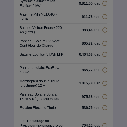
Système d'alimentation
9.811,55
USD
Ecoflow 6 kW
Antenne MiFi NETA 4G -
611,78
USD
CAT6
Batterie Victron Energy 220
983,46
USD
Ah (Extra)
Panneau Solaire 325W et
865,72
USD
Contrôleur de Charge
Batterie EcoFlow 5 kWh LFP
6.464,08
USD
Panneau solaire EcoFlow
865,72
USD
400W
Marchepied double Thule
1.015,78
USD
(électrique) 12 V
Panneau Solaire Solara
975,38
USD
160w & Régulateur Solara
Escalón Eléctrico Thule
536,75
USD
Était L'éclairage du
Projecteur (Extérieur, droit et
704,12
USD