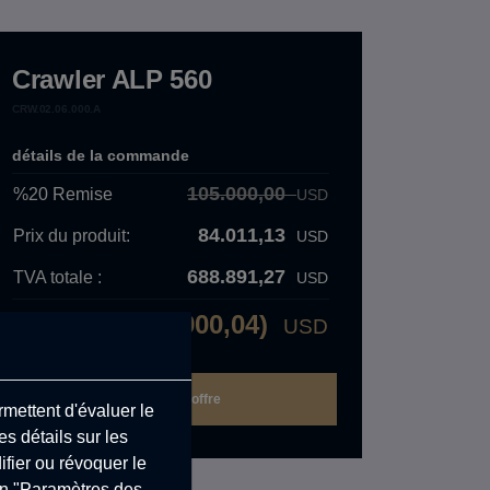
Crawler ALP 560
CRW.02.06.000.A
détails de la commande
105.000,00
%20
Remise
USD
84.011,13
Prix ​​du produit:
USD
688.891,27
TVA totale :
USD
90.900,04)
USD
Prix ​​total:
mettent d'évaluer le
s détails sur les
fier ou révoquer le
on "Paramètres des