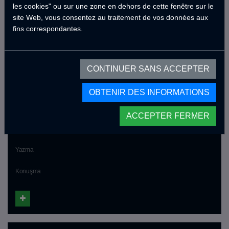
les cookies" ou sur une zone en dehors de cette fenêtre sur le
site Web, vous consentez au traitement de vos données aux
fins correspondantes.
Yabancı dil bilgisi
CONTINUER SANS ACCEPTER
Yabancı dil
OBTENIR DES INFORMATIONS
ACCEPTER FERMER
Okuma
Yazma
Konuşma