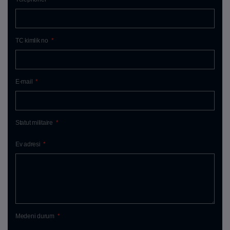
TC kimlik no
*
E-mail
*
Statut militaire
*
Ev adresi
*
Medeni durum
*