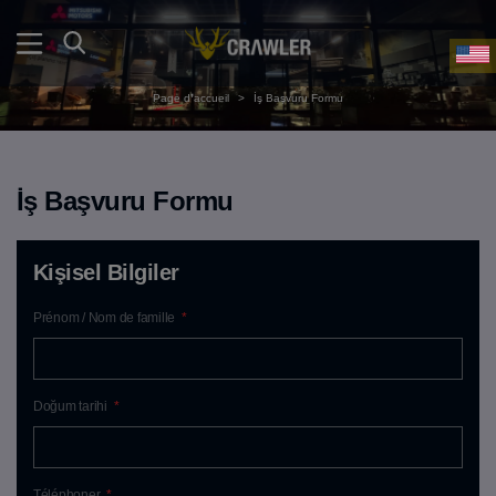
Page d❜accueil
>
İş Başvuru Formu
İş Başvuru Formu
Kişisel Bilgiler
Prénom / Nom de famille
*
Doğum tarihi
*
Téléphoner
*