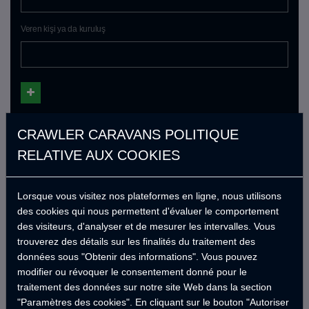
Veren kişi ya da kuruluş
CRAWLER CARAVANS POLITIQUE
İş tecrübesi
RELATIVE AUX COOKIES
Kuruluş adı
Lorsque vous visitez nos plateformes en ligne, nous utilisons
des cookies qui nous permettent d'évaluer le comportement
des visiteurs, d'analyser et de mesurer les intervalles. Vous
Tâche
trouverez des détails sur les finalités du traitement des
données sous "Obtenir des informations". Vous pouvez
modifier ou révoquer le consentement donné pour le
Çalışma tarihi
traitement des données sur notre site Web dans la section
"Paramètres des cookies". En cliquant sur le bouton "Autoriser