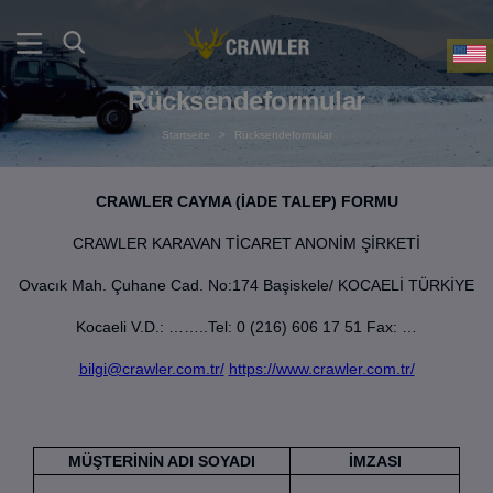
Rücksendeformular
Startseite
>
Rücksendeformular
CRAWLER CAYMA (İADE TALEP) FORMU
CRAWLER KARAVAN TİCARET ANONİM ŞİRKETİ
Ovacık Mah. Çuhane Cad. No:174 Başiskele/ KOCAELİ TÜRKİYE
Kocaeli V.D.: ……..Tel: 0 (216) 606 17 51 Fax: …
bilgi@crawler.com.tr
/
https://www.crawler.com.tr/
MÜŞTERİNİN ADI SOYADI
İMZASI