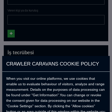
Veren kişi ya da kuruluş
İş tecrübesi
Kuruluş adı
CRAWLER CARAVANS COOKIE POLICY
When you visit our online platforms, we use cookies that
Task
enable us to evaluate behaviour of visitors, analyze and range
measurement. Details on the purposes of data processing can
be found under "Get Information".You can change or revoke
the consent given for data processing on our website in the
Çalışma tarihi
"Cookie Settings" section. By clicking the "Allow cookies"
button or an area outside of this window within the website you