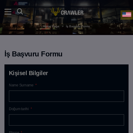
Home Page
>
İş Başvuru Formu
İş Başvuru Formu
Kişisel Bilgiler
Name Surname
*
Doğum tarihi
*
Phone
*