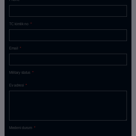
TC kimlik no
*
Email
*
Military status
*
Ev adresi
*
Medeni durum
*