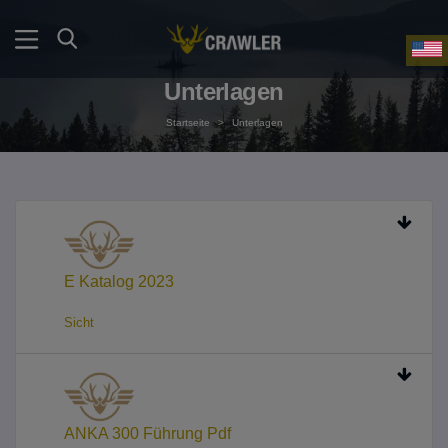
Unterlagen
Startseite
>
Unterlagen
E Katalog 2023
Sicht
ANKA 300 Führung Pdf