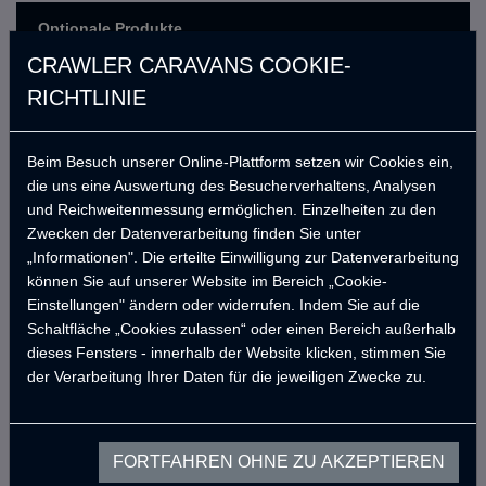
Optionale Produkte
CRAWLER CARAVANS COOKIE-
Luxuriöse Inneneinrichtung aus
RICHTLINIE
8.068,21
USD
Holz
Thule 4 m Markisenzelt
1.636,69
USD
Beim Besuch unserer Online-Plattform setzen wir Cookies ein,
(Mausgrau)
die uns eine Auswertung des Besucherverhaltens, Analysen
Mobil Combi Luft- &
und Reichweitenmessung ermöglichen. Einzelheiten zu den
3.457,80
USD
Warmwasserheizer (Diesel)
Zwecken der Datenverarbeitung finden Sie unter
„Informationen". Die erteilte Einwilligung zur Datenverarbeitung
864,45
Solarpanel 325 W und Laderegler
USD
können Sie auf unserer Website im Bereich „Cookie-
Einstellungen" ändern oder widerrufen. Indem Sie auf die
1.267,86
Crawler Smart Panel
USD
Schaltfläche „Cookies zulassen“ oder einen Bereich außerhalb
dieses Fensters - innerhalb der Website klicken, stimmen Sie
Victron Energy 220 Ah Batterie
530,20
der Verarbeitung Ihrer Daten für die jeweiligen Zwecke zu.
USD
(Preisunterschied)
1.959,42
Indel B Cruise 85 Kühlschrank
USD
FORTFAHREN OHNE ZU AKZEPTIEREN