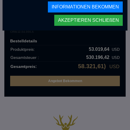
Erhalten Sie ein Angebot mit Standardfunktionen
INFORMATIONEN BEKOMMEN
AKZEPTIEREN SCHLIEßEN
Crawler BELEN Extra Long
CRW.12.04.000.A
Bestelldetails
53.019,64
Produktpreis:
USD
530.196,42
Gesamtsteuer :
USD
58.321,61)
Gesamtpreis:
USD