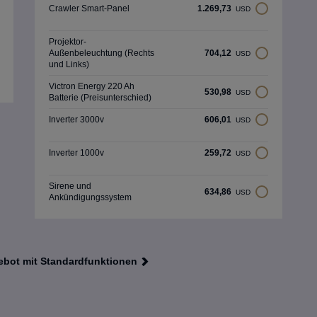
Crawler Smart-Panel
1.269,73
USD
Projektor-
Außenbeleuchtung (Rechts
704,12
USD
und Links)
Victron Energy 220 Ah
530,98
USD
Batterie (Preisunterschied)
Inverter 3000v
606,01
USD
Inverter 1000v
259,72
USD
Sirene und
634,86
USD
Ankündigungssystem
gebot mit Standardfunktionen