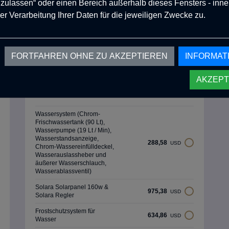
Außenfarbe: Verkehrsrot
 zulassen“ oder einen Bereich außerhalb dieses Fensters - inne
519,43
USD
(Ral 3020) (Matt, Rau)
er Verarbeitung Ihrer Daten für die jeweiligen Zwecke zu.
Optionale Produkte
FORTFAHREN OHNE ZU AKZEPTIEREN
INFORMAT
Aluminium
288,58
USD
Außendeckenleiter
AKZEPT
Rücklichtschutz (Schwarz)
259,72
USD
Wassersystem (Chrom-
Frischwassertank (90 Lt),
Wasserpumpe (19 Lt / Min),
Wasserstandsanzeige,
288,58
USD
Chrom-Wassereinfülldeckel,
Wasserauslassheber und
äußerer Wasserschlauch,
Wasserablassventil)
Solara Solarpanel 160w &
975,38
USD
Solara Regler
Frostschutzsystem für
634,86
USD
Wasser