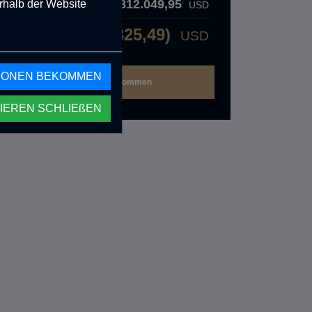
812.049,95
rhalb der Website
Gesamtsteuer :
USD
89.325,49)
USD
Gesamtpreis:
IONEN BEKOMMEN
IEREN SCHLIEßEN