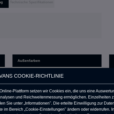
ng
Technische Spezifikationen
Außenfarben
Außenfarbe: Dunkelgrau
ANS COOKIE-RICHTLINIE
0,00
USD
(Ral 7021) (Matt, Rau)
Außenfarbe: Line-X
nline-Plattform setzen wir Cookies ein, die uns eine Auswertu
Dunkelschwarz (Ral 9005)
1.385,16
USD
(Rau)
Analysen und Reichweitenmessung ermöglichen. Einzelheiten 
en Sie unter „Informationen". Die erteilte Einwilligung zur Dat
Außenfarbe: Aschgrau
0,00
USD
(Heper3) (Matt, Rau)
te im Bereich „Cookie-Einstellungen" ändern oder widerrufen. I