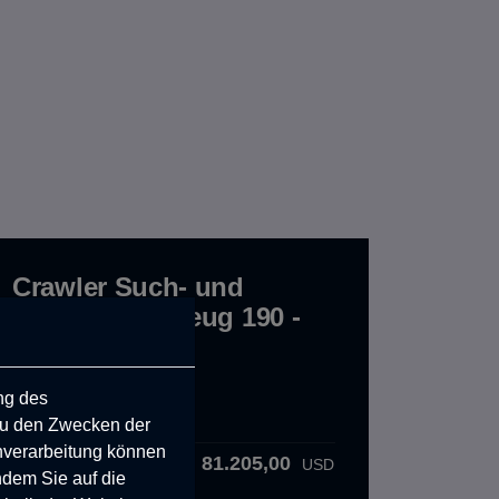
Crawler Such- und
Rettungsfahrzeug 190 -
Toyota Hilux
CRW.10.01.000.C
ng des
zu den Zwecken der
Bestelldetails
enverarbeitung können
81.205,00
Produktpreis:
USD
ndem Sie auf die