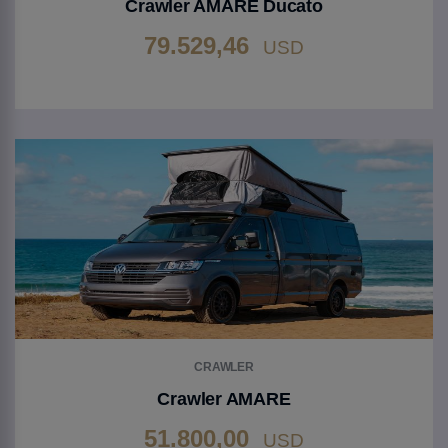
Crawler AMARE Ducato
79.529,46
USD
Gehen Sie zu Produkt
CRAWLER
Crawler AMARE
51.800,00
USD