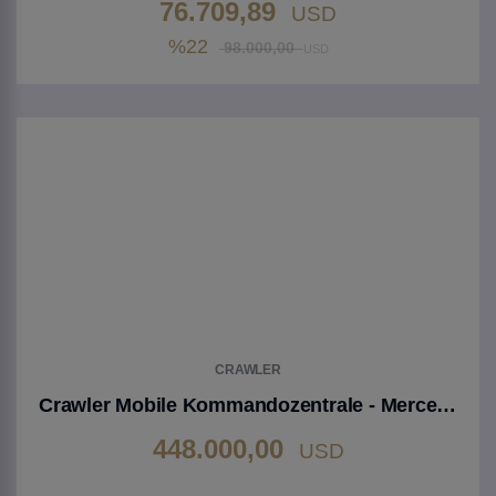
76.709,89
USD
%22
98.000,00
USD
Gehen Sie zu Produkt
CRAWLER
Crawler Mobile Kommandozentrale - Mercedes Benz Actross 3332 (AK6X6 3900)
448.000,00
USD