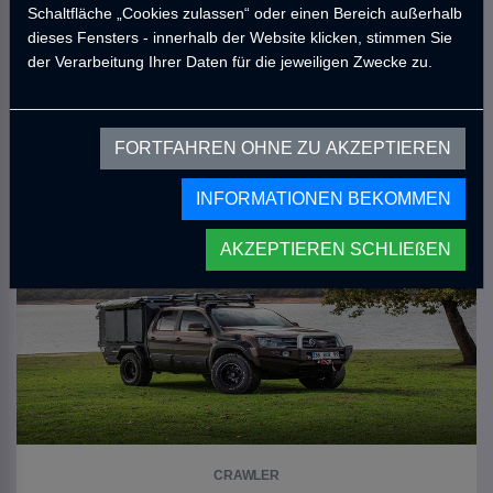
Schaltfläche „Cookies zulassen“ oder einen Bereich außerhalb
dieses Fensters - innerhalb der Website klicken, stimmen Sie
CRAWLER
der Verarbeitung Ihrer Daten für die jeweiligen Zwecke zu.
Crawler CMP 190 - Mitsubishi L200
25.933,52
USD
FORTFAHREN OHNE ZU AKZEPTIEREN
Gehen Sie zu Produkt
INFORMATIONEN BEKOMMEN
AKZEPTIEREN SCHLIEßEN
CRAWLER