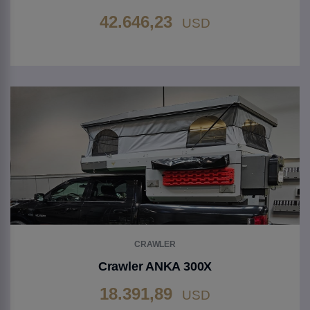
42.646,23
USD
Gehen Sie zu Produkt
CRAWLER
Crawler ANKA 300X
18.391,89
USD