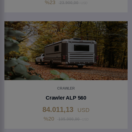
%23
23.900,00
USD
Gehen Sie zu Produkt
CRAWLER
Crawler ALP 560
84.011,13
USD
%20
105.000,00
USD
Gehen Sie zu Produkt