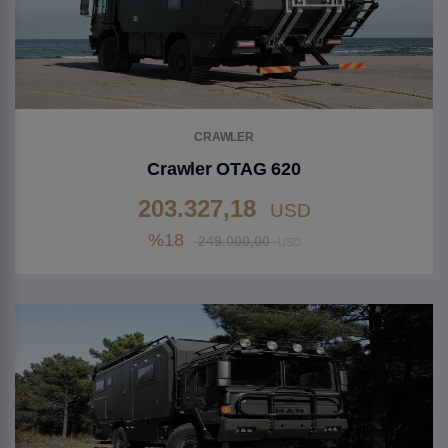
CRAWLER
Crawler OTAG 620
203.327,18
USD
%18
249.000,00
USD
Gehen Sie zu Produkt