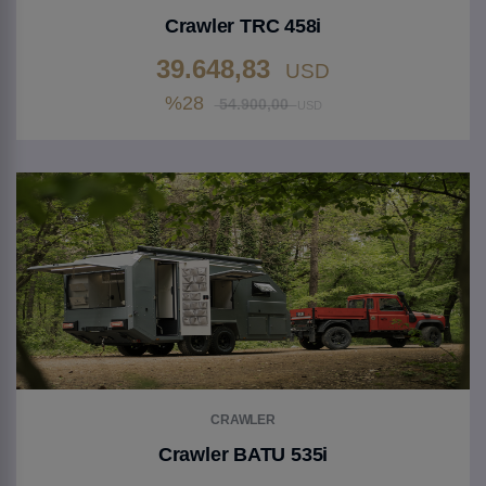
Crawler TRC 458i
39.648,83
USD
%28
54.900,00
USD
Gehen Sie zu Produkt
CRAWLER
Crawler BATU 535i