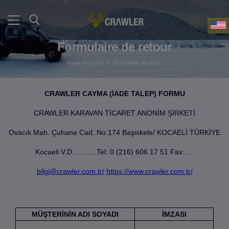
Formulaire de retour
Page d❜accueil
>
Formulaire de retour
CRAWLER CAYMA (İADE TALEP) FORMU
CRAWLER KARAVAN TİCARET ANONİM ŞİRKETİ
Ovacık Mah. Çuhane Cad. No:174 Başiskele/ KOCAELİ TÜRKİYE
Kocaeli V.D.: ……..Tel: 0 (216) 606 17 51 Fax: …
bilgi@crawler.com.tr
/
https://www.crawler.com.tr/
MÜŞTERİNİN ADI SOYADI
İMZASI