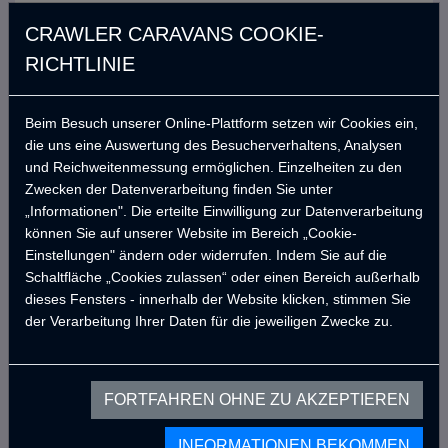
- SITZ UND SCLAFBEREICH -
CRAWLER CARAVANS COOKIE-
Sitzbereich für bis zu 3 Personen
RICHTLINIE
Sitz- und Rückenkissen
Staufächer unter den Sitzen
Beim Besuch unserer Online-Plattform setzen wir Cookies ein,
Hauptbettfläche (195 x 190 cm)
die uns eine Auswertung des Besucherverhaltens, Analysen
und Reichweitenmessung ermöglichen. Einzelheiten zu den
Zweite Bettfläche (165 x 60 cm)
Zwecken der Datenverarbeitung finden Sie unter
„Informationen". Die erteilte Einwilligung zur Datenverarbeitung
können Sie auf unserer Website im Bereich „Cookie-
Außenfarben
Einstellungen" ändern oder widerrufen. Indem Sie auf die
Schaltfläche „Cookies zulassen“ oder einen Bereich außerhalb
dieses Fensters - innerhalb der Website klicken, stimmen Sie
Außenfarbe: Silber-Grau (Heper1)
346,29
USD
der Verarbeitung Ihrer Daten für die jeweiligen Zwecke zu.
(Matt, Rau)
Außenfarbe: Dunkelgrau (Ral
0,00
USD
7021) (Matt, Rau)
FORTFAHREN OHNE ZU AKZEPTIEREN
Außenfarbe: Aschgrau (Heper3)
0,00
USD
(Matt, Rau)
INFORMATIONEN BEKOMMEN