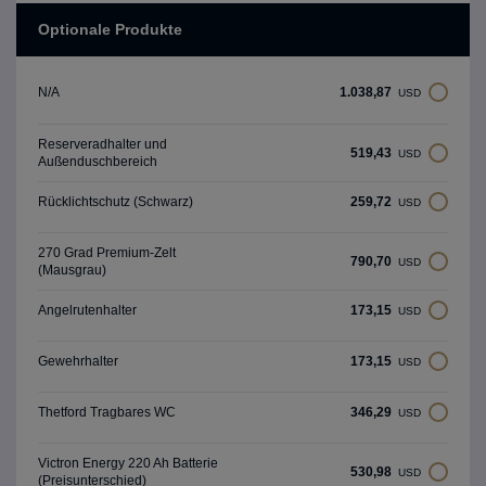
Optionale Produkte
1.038,87
N/A
USD
Reserveradhalter und
519,43
USD
Außenduschbereich
259,72
Rücklichtschutz (Schwarz)
USD
270 Grad Premium-Zelt
790,70
USD
(Mausgrau)
173,15
Angelrutenhalter
USD
173,15
Gewehrhalter
USD
346,29
Thetford Tragbares WC
USD
Victron Energy 220 Ah Batterie
530,98
USD
(Preisunterschied)