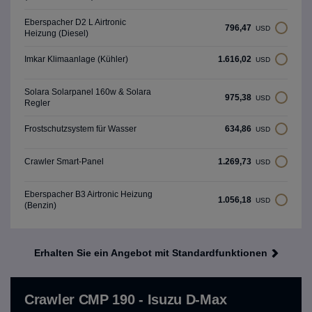
Eberspacher D2 L Airtronic
796,47
USD
Heizung (Diesel)
1.616,02
Imkar Klimaanlage (Kühler)
USD
Solara Solarpanel 160w & Solara
975,38
USD
Regler
634,86
Frostschutzsystem für Wasser
USD
1.269,73
Crawler Smart-Panel
USD
Eberspacher B3 Airtronic Heizung
1.056,18
USD
(Benzin)
Erhalten Sie ein Angebot mit Standardfunktionen
Crawler CMP 190 - Isuzu D-Max