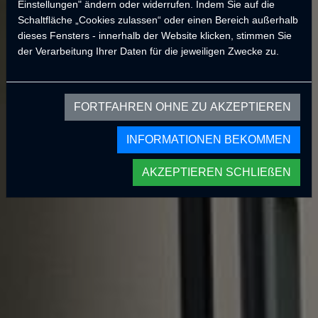
Einstellungen" ändern oder widerrufen. Indem Sie auf die
535i, die Ihnen das Leben erleichtern. Fordern Sie schwierige
Schaltfläche „Cookies zulassen“ oder einen Bereich außerhalb
Bedingungen!
dieses Fensters - innerhalb der Website klicken, stimmen Sie
der Verarbeitung Ihrer Daten für die jeweiligen Zwecke zu.
mehr Informationen
FORTFAHREN OHNE ZU AKZEPTIEREN
INFORMATIONEN BEKOMMEN
AKZEPTIEREN SCHLIEßEN