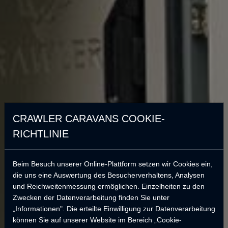
CRAWLER CARAVANS COOKIE-
RICHTLINIE
Beim Besuch unserer Online-Plattform setzen wir Cookies ein,
Langlebig, Stilvoll,Praktisch!
die uns eine Auswertung des Besucherverhaltens, Analysen
und Reichweitenmessung ermöglichen. Einzelheiten zu den
Neu BATU 535i
.
Zwecken der Datenverarbeitung finden Sie unter
„Informationen". Die erteilte Einwilligung zur Datenverarbeitung
Entdecken Sie die Kraft der Natur mit dem Komfort der BATU 535!
können Sie auf unserer Website im Bereich „Cookie-
Erleben Sie Ihre Reise mit den erweiterten Funktionen von BATU