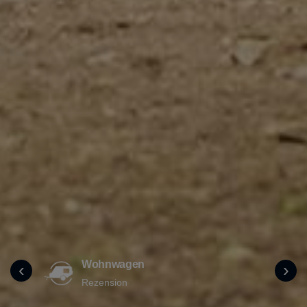
Wohnwagen
‹
›
Rezension